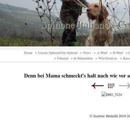
Spinone Italiano - C
Home
▹ Unsere Spinoni/Our Spinoni
▹ News
▹ A-Wurf
▹ B-Wurf
▹ 
▹ Filmzeit
▹ In Memorium
▹ Wir/About us
▹ Rass
Denn bei Mama schmeckt’s halt nach wie vor 
© Susanne Pankalla 2010-2