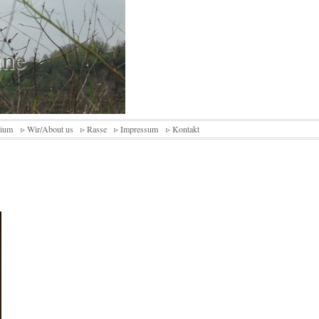
ine
rium
▹ Wir/About us
▹ Rasse
▹ Impressum
▹ Kontakt