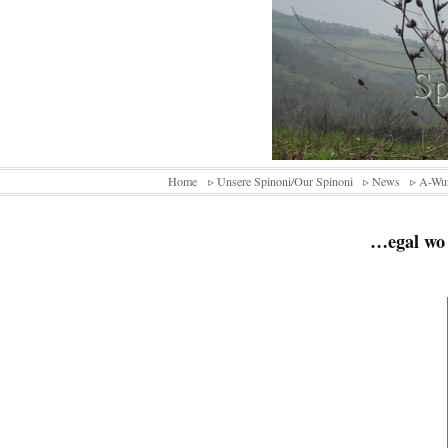
Sp
Home
▹ Unsere Spinoni/Our Spinoni
▹ News
▹ A-Wu
…egal wo