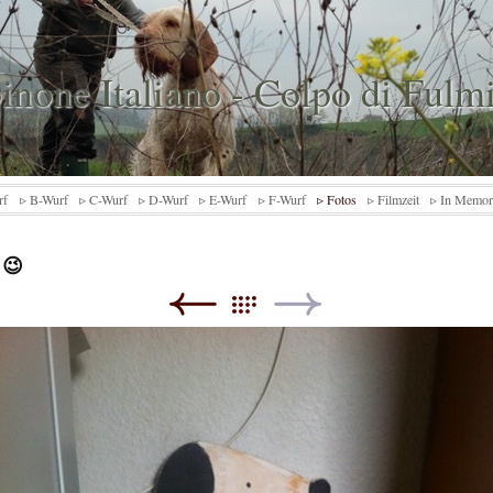
inone Italiano - Colpo di Fulm
rf
▹ B-Wurf
▹ C-Wurf
▹ D-Wurf
▹ E-Wurf
▹ F-Wurf
▹ Fotos
▹ Filmzeit
▹ In Memo
 😉