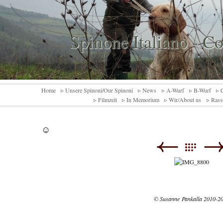
Spinone Italiano - C
Home
▹ Unsere Spinoni/Our Spinoni
▹ News
▹ A-Wurf
▹ B-Wurf
▹ 
▹ Filmzeit
▹ In Memorium
▹ Wir/About us
▹ Rass
☺️
© Susanne Pankalla 2010-2