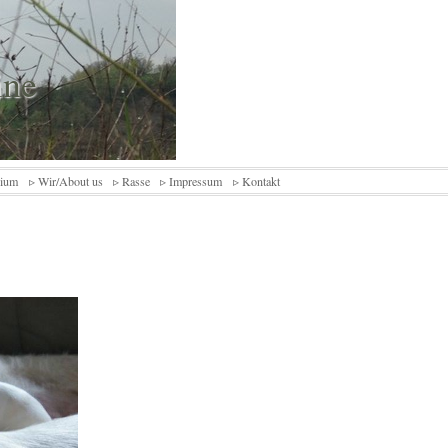
ine
rium
▹ Wir/About us
▹ Rasse
▹ Impressum
▹ Kontakt