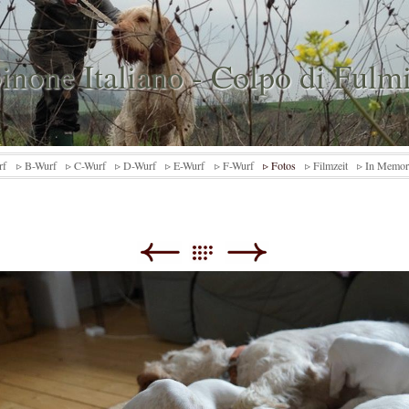
inone Italiano - Colpo di Fulm
rf
▹ B-Wurf
▹ C-Wurf
▹ D-Wurf
▹ E-Wurf
▹ F-Wurf
▹ Fotos
▹ Filmzeit
▹ In Memo