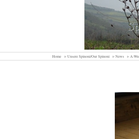
Sp
Home
▹ Unsere Spinoni/Our Spinoni
▹ News
▹ A-Wu