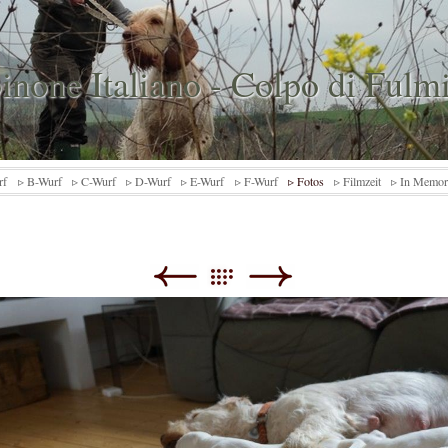
inone Italiano - Colpo di Fulm
rf
▹ B-Wurf
▹ C-Wurf
▹ D-Wurf
▹ E-Wurf
▹ F-Wurf
▹ Fotos
▹ Filmzeit
▹ In Memo