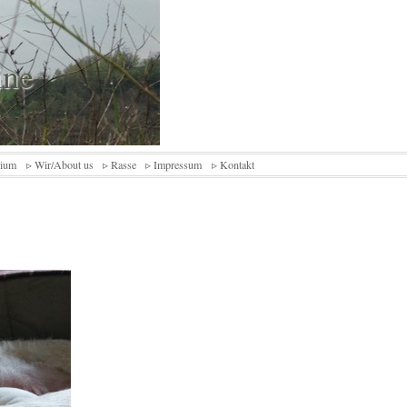
ine
rium
▹ Wir/About us
▹ Rasse
▹ Impressum
▹ Kontakt