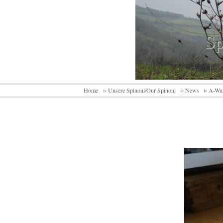
Sp
Home
▹ Unsere Spinoni/Our Spinoni
▹ News
▹ A-Wu