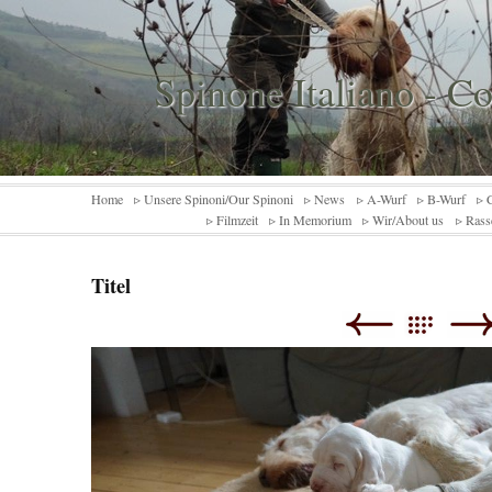
Spinone Italiano - C
Home
▹ Unsere Spinoni/Our Spinoni
▹ News
▹ A-Wurf
▹ B-Wurf
▹ 
▹ Filmzeit
▹ In Memorium
▹ Wir/About us
▹ Rass
Titel