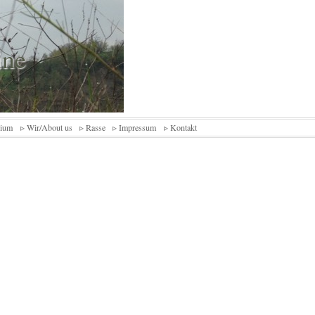
ine
rium
▹ Wir/About us
▹ Rasse
▹ Impressum
▹ Kontakt