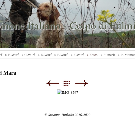
inone Italiano - Colpo di Fulm
rf
▹ B-Wurf
▹ C-Wurf
▹ D-Wurf
▹ E-Wurf
▹ F-Wurf
▹ Fotos
▹ Filmzeit
▹ In Memo
nd Mara
© Susanne Pankalla 2010-2022