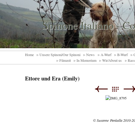
Spinone Italiano - C
Home
▹ Unsere Spinoni/Our Spinoni
▹ News
▹ A-Wurf
▹ B-Wurf
▹ 
▹ Filmzeit
▹ In Memorium
▹ Wir/About us
▹ Rass
Ettore und Era (Emily)
© Susanne Pankalla 2010-2