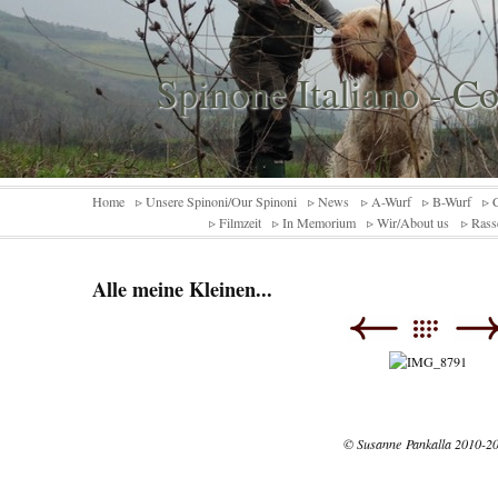
Spinone Italiano - C
Home
▹ Unsere Spinoni/Our Spinoni
▹ News
▹ A-Wurf
▹ B-Wurf
▹ 
▹ Filmzeit
▹ In Memorium
▹ Wir/About us
▹ Rass
Alle meine Kleinen...
© Susanne Pankalla 2010-2